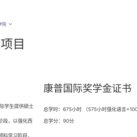
学院
其他项目
GEC国际
项目
金项目
康普国际奖学金证书（
国际学生提供硕士
总学时：675小时 （575小时强化语言+1
阶段，以强化西
总学分：90分
预科学习阶段，