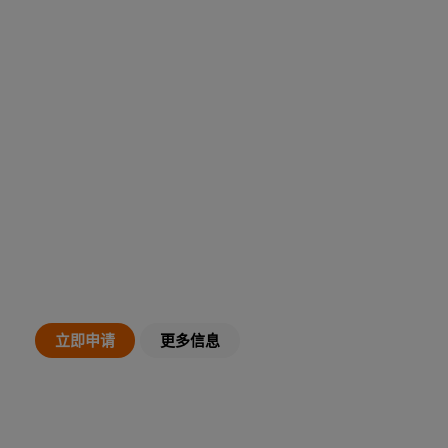
康普顿斯大学
本科课程
立即申请
更多信息