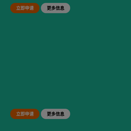
更多信息 >
立即申请
更多信息
GEC 学院
了解我们的学院和我们为您准备的专业课程
更多信息 >
本科课程
马德里自治大学项目
伴关系。
GEC已经与许多顶尖的公立和私立大学建立了伙
立即申请
更多信息