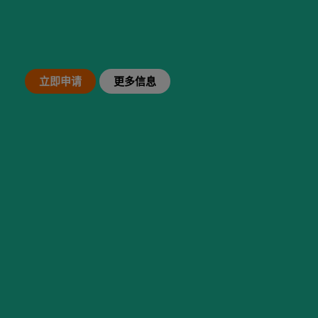
西班牙高中项目
立即申请
更多信息
马德里理工大学项目